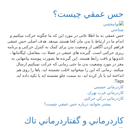
حس عمقي چيست؟
حس عمقی به ما اطلا عاتی در مورد این که ما چگونه حرکت میکنیم و
اندام ما در ارتباط با بدن مان کجا هستند میدهد. هدف اصلی حس عمقی
فراهم کردن آگاهی از وضعیت بدن برای کمک به کنترل حرکتی و برنامه
ریزی حرکتی است. گیرنده های عمقی در عضلا ت، مفاصل، لیگامانها ،
تاندونها و بافت رابط هستند. این گیرنده ها بصورت پیوسته پیامهایی به
مغز در مورد وضعیت بدن ما حتی زمانی که حرکت نمیکنیم ارسال
میکنند. زمانی که این را میخوانید اغلب نشسته اید، پاها را روی هم
انداخته اید یا باز کرده اید، به سمت جلو نشسته اید یا تکیه داده اید.
Tags:
كاردرماني جسمي
كاردرماني غرب تهران
كاردرماني دركي حركتي
بیشتر بخوانید
درباره حس عمقي چيست؟
كاردرماني و گفتاردرماني تاك