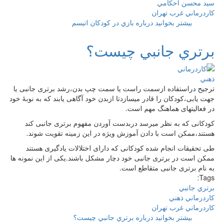
سيد محسن احكامي
كاردرماني غرب تهران
بیشتر بخوانید
درباره بازي در كودكان اتيسم
برتري جانبي چيست؟
ترجیح دراستفاده ازسمت راست یا سمت چپ بدن،رشد برتری جانبی یا
جهت یابی،کودکان را قادر میسازدتا ازبدن خود آگاهی یابند که به نوبهٔ خود
در فعالیتهای هماهنگ مهم است.
کودکانی که به نظر میرسد دربدست آوردن مفهوم برتری جانبی کند
هستند،ممکن است با دادن آموزش ویژه در این زمینه تقویت شوند.
طی تحقیقات انجام شده کودکانی که دارای اختلالات یادگیری هستند
ممکن است در برتری جانبی خود دچار مشکل باشند.یکی از این نمونه ها
به نام برتری جانبی متقاطع است.
Tags:
برتري جانبي
كاردرماني ذهني
كاردرماني غرب تهران
بیشتر بخوانید
درباره برتري جانبي چيست؟