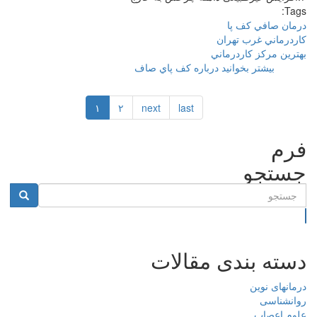
Tags:
درمان صافي كف پا
كاردرماني غرب تهران
بهترين مركز كاردرماني
بیشتر بخوانید
درباره كف پاي صاف
۱
۲
next
last
فرم
جستجو
جستجو
دسته بندی مقالات
درمانهای نوین
روانشناسی
علوم اعصاب