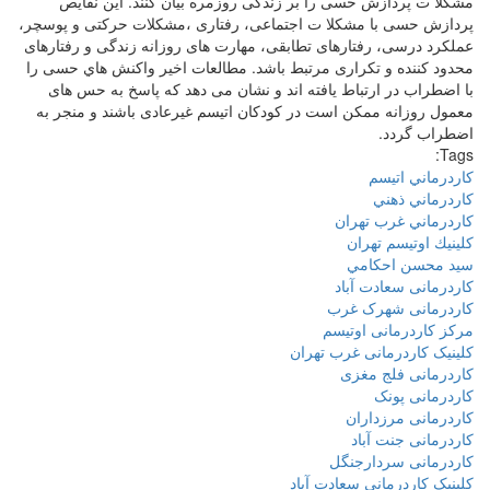
مشکلا ت پردازش حسی را بر زندگی روزمره بیان کنند. این نقایص
پردازش حسی با مشکلا ت اجتماعی، رفتاری ،مشکلات حرکتی و پوسچر،
عملکرد درسی، رفتارهای تطابقی، مهارت های روزانه زندگی و رفتارهای
محدود کننده و تکراری مرتبط باشد. مطالعات اخیر واکنش هاي حسی را
با اضطراب در ارتباط یافته اند و نشان می دهد که پاسخ به حس های
معمول روزانه ممکن است در کودکان اتيسم غیرعادی باشند و منجر به
اضطراب گردد.
Tags:
كاردرماني اتيسم
كاردرماني ذهني
كاردرماني غرب تهران
كلينيك اوتيسم تهران
سيد محسن احكامي
کاردرمانی سعادت آباد
کاردرمانی شهرک غرب
مرکز کاردرمانی اوتیسم
کلینیک کاردرمانی غرب تهران
کاردرمانی فلج مغزی
کاردرمانی پونک
کاردرمانی مرزداران
کاردرمانی جنت آباد
کاردرمانی سردارجنگل
کلینیک کاردرمانی سعادت آباد