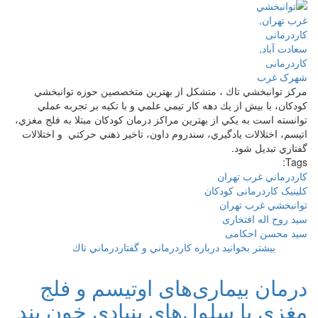
مركز توانبخشي تاك ، متشكل از بهترين متخصصين حوزه توانبخشي
كودكان، با بيش از يك دهه كار تيمي علمي و با تكيه بر تجربه عملي
توانسته است به يكي از بهترين مراكز درمان كودكان مبتلا به فلج مغزي،
اتيسم، اختلالات يادگيري، سندروم داون، تاخير ذهني حركتي و اختلالات
گفتاري تبديل شود.
Tags:
كاردرماني غرب تهران
کلینیک کاردرمانی كودكان
توانبخشي غرب تهران
سید روح اله افتخاری
سید محسن احکامی
بیشتر بخوانید
درباره كاردرماني و گفتاردرماني تاك
درمان بیماری‌های اوتیسم و فلج
مغزی با سلول‌های بنیادی خون بند