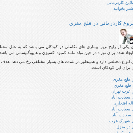
لاین کاردرمانی
شتر بخوانید
درباره
مداخله
زودهنگام
وع کاردرمانی در فلج مغزی
در
ضايعات
مغزي
یکی از رایج ترین بیماری های تکاملی در کودکان می باشد که به علل مختلفی 
جاد شده برای نوزاد در حین تولد مانند کمبود اکسیژن و هایپوگلیسمی می باشد
انواع مختلفی دارد و همینطور در شدت های بسیار مختلفی رخ می دهد. هدف 
 برای این کودکان است.
ي فلج مغزی
 فلج مغزي
 غرب تهران
 سعادت اباد
له افتخاری
 سعادت آباد
سعادت آباد
ی شهرک غرب
 در منزل
ی شهرک غرب