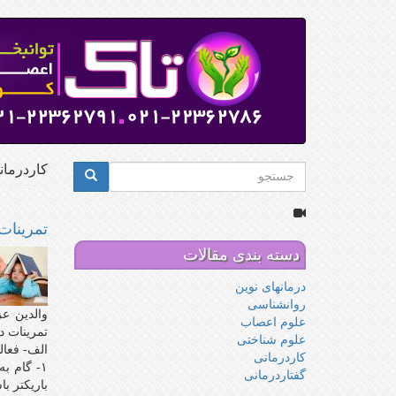
رفتن
به
محتوای
اصلی
فرم
کاردرمان
جستجو
جستجو
تمرينات
دسته بندی مقالات
درمانهای نوین
روانشناسی
والدین عز
علوم اعصاب
تمرینات د
علوم شناختی
الف- فعا
کاردرمانی
۱- گام 
گفتاردرمانی
باریکتر ب