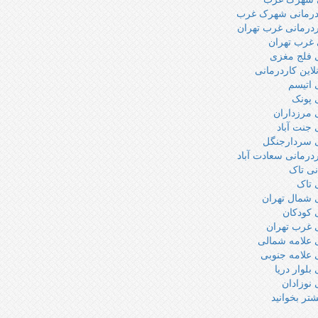
درمانی شهرک غرب
ردرمانی غرب تهران
 غرب تهران
ی فلج مغزی
لاین کاردرمانی
 اتیسم
 پونک
 مرزداران
 جنت آباد
ی سردارجنگل
ردرمانی سعادت آباد
نی تاک
 تاک
 شمال تهران
 کودکان
 غرب تهران
 علامه شمالی
 علامه جنوبی
بلوار دریا
 نوزادان
شتر بخوانید
درباره
زمان