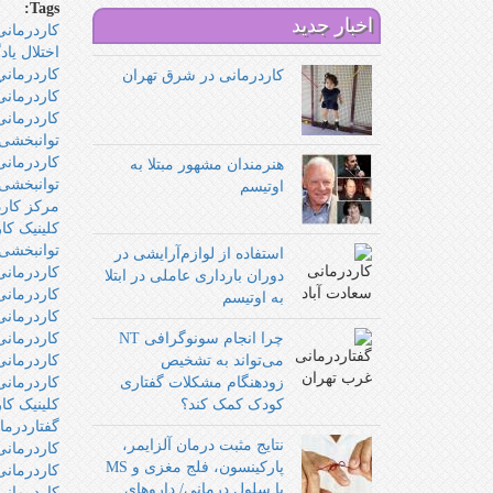
Tags:
اخبار جدید
كاردرمانى
اختلال ياد
كاردرماني
کاردرمانی در شرق تهران
کاردرمانی
کاردرمانی
توانبخشی 
کاردرمان
هنرمندان مشهور مبتلا به
توانبخش
اوتیسم
مرکز کار
کلینیک کا
توانبخشی
استفاده از لوازم‌آرایشی در
کاردرمان
دوران بارداری عاملی در ابتلا
کاردرمانی
به اوتیسم
کاردرمانی
چرا انجام سونوگرافی NT
کاردرمانی
می‌تواند به تشخیص
کاردرمانی
زودهنگام مشکلات گفتاری
کاردرمان
کودک کمک کند؟
کلینیک کا
گفتاردرما
نتایج مثبت درمان آلزایمر،
کاردرمانی
پارکینسون، فلج مغزی و MS
کاردرمانی
با سلول درمانی/ داروهای
کاردرمانی