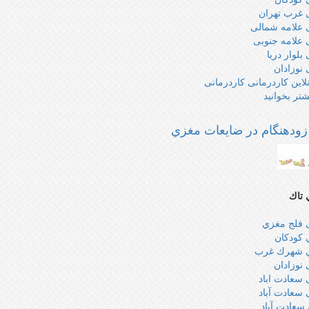
 غرب تهران
 علامه شمالی
 علامه جنوبی
بلوار دریا
 نوزادان
لاین کاردرمانی کاردرمانی
شتر بخوانید
درباره
تمرينات
حركتي
زودهنگام در ضايعات مغزي
براي
تسريع
در
درمان
كودك
تاك
مبتلا
به
ی فلج مغزي
اختلال
 كودكان
يادگيري
ي شهرك غرب
 نوزادان
 سعادت اباد
 سعادت آباد
سعادت آباد