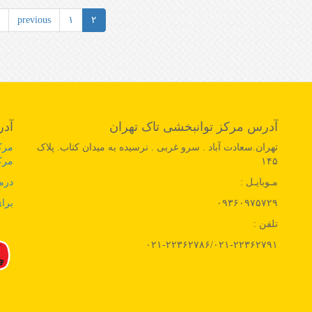
شروع
previous
۱
۲
کاردرمانی
در
فلج
مغزی
آدرس مرکز توانبخشی تاک تهران
آدر
تهران.سعادت آباد . سرو غربی . نرسیده به میدان کتاب. پلاک
مرک
۱۴۵
مرک
مـوبایـل :
درم
۰۹۳۶۰۹۷۵۷۲۹
برای
تلفن :
۰۲۱-۲۲۳۶۲۷۸۶/۰۲۱-۲۲۳۶۲۷۹۱