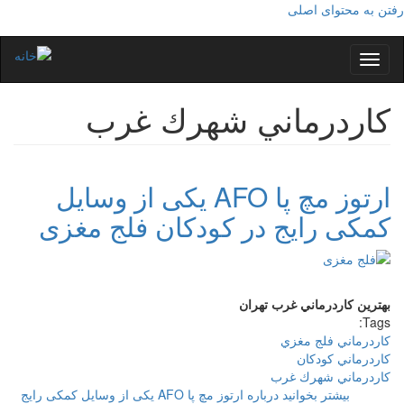
رفتن به محتوای اصلی
Toggle
navigation
كاردرماني شهرك غرب
ارتوز مچ پا AFO یکی از وسایل
کمکی رایج در کودکان فلج مغزی
بهترين
كاردرماني
غرب
تهران
Tags:
كاردرماني فلج مغزي
كاردرماني كودكان
كاردرماني شهرك غرب
بیشتر بخوانید
درباره ارتوز مچ پا AFO یکی از وسایل کمکی رایج