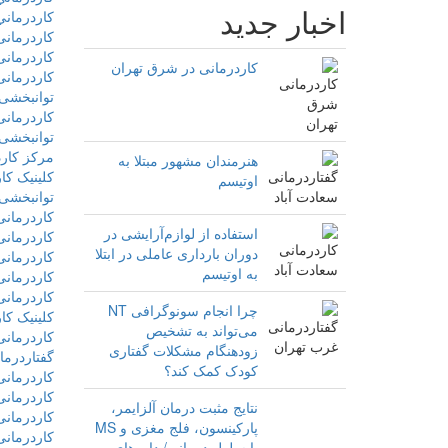
اخبار جدید
كاردرمان
کاردرمانی
کاردرمانی
کاردرمانی در شرق تهران
کاردرمانی
توانبخشی 
کاردرمان
توانبخش
مرکز کار
هنرمندان مشهور مبتلا به
کلینیک کا
اوتیسم
توانبخشی
کاردرمان
استفاده از لوازم‌آرایشی در
کاردرمانی
دوران بارداری عاملی در ابتلا
کاردرمانی
به اوتیسم
کاردرمانی
کاردرمانی
چرا انجام سونوگرافی NT
کلینیک کا
می‌تواند به تشخیص
کاردرمانی
زودهنگام مشکلات گفتاری
گفتاردرما
کودک کمک کند؟
کاردرمانی
کاردرمانی
نتایج مثبت درمان آلزایمر،
کاردرمانی
پارکینسون، فلج مغزی و MS
کاردرمانی
با سلول درمانی/ داروهای