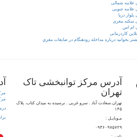
 علامه شمالی
 علامه جنوبی
بلوار دریا
ی سکته مغزی
ی ام اس
لاین کاردرمانی
شتر بخوانید
درباره مداخله زودهنگام در ضايعات مغزي
آدرس مرکز توانبخشی تاک
آد
تهران
مرک
مرک
تهران.سعادت آباد . سرو غربی . نرسیده به میدان کتاب. پلاک
درم
۱۴۵
برای
مـوبایـل :
۰۹۳۶۰۹۷۵۷۲۹
تلفن :