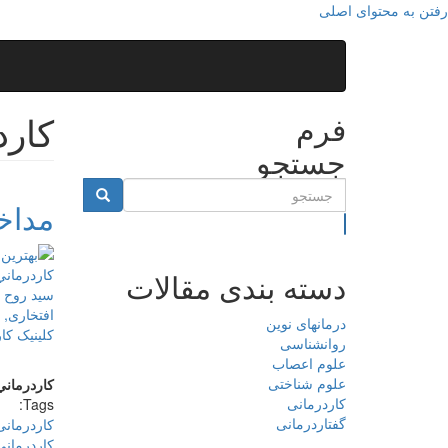
رفتن به محتوای اصلی
کارد
فرم
جستجو
مداخ
جستجو
دسته بندی مقالات
درمانهای نوین
روانشناسی
علوم اعصاب
علوم شناختی
كاردرماني
کاردرمانی
Tags:
گفتاردرمانی
کاردرمان
كاردرماني