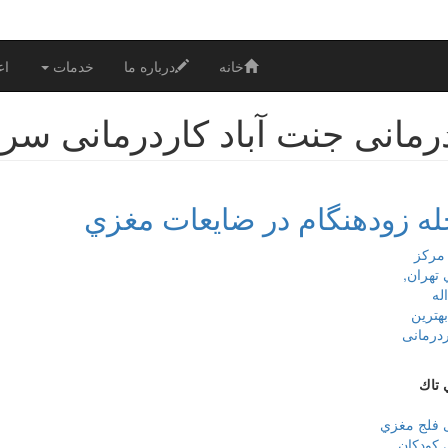
خانه
درباره ما
خدمات
اع
رمانی جنت آباد کاردرمانی سر
له زودهنگام در ضايعات مغزي
تاك
ی فلج مغزي
 كودكان