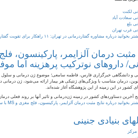
نی لکنت
نی سعادت آباد
نی بلع
نی غرب تهران
شتر بخوانید
درباره مشاوره گفتاردرمانی در تهران: ۱۱ راهکار برای تقویت گفتار و زبان
ی/ داروهای نوترکیب پرهزینه اما موفق‌
ی و دانشگاهی خبرگزاری فارس، فاطمه سامعی؛ موضوع ژن درمانی و سلول د
وین، درمان متناسب با ویژگی‌های ژنتیکی هر بیمار ارائه می‌شود، ژن درمانی 
ی کشور در این زمینه از این پژوهشگاه آغاز شده‌اند.
ایج آخرین دستاوردهای کشور در زمینه ژن‌درمانی و تاثیر آنها بر روند فعلی درما
شتر بخوانید
درباره نتایج مثبت درمان آلزایمر، پارکینسون، فلج مغزی و MS با سلول درمانی/ داروهای نوترکیب پرهزینه اما موفق‌‌
ای بنیادی جنینی