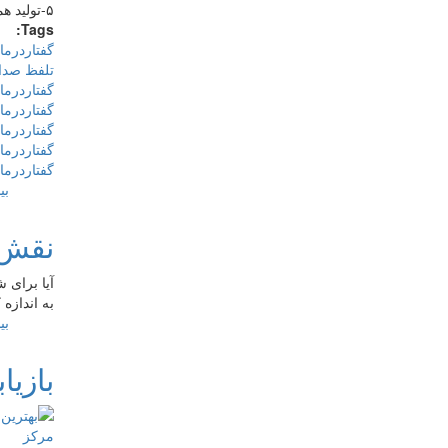
۵-تولید همراه با زنش واج /ر/از قسمت جلویی سقف دهان به عقب و یافتن بهترین کیفیت تولید
Tags:
گفتاردرما
تلفظ صدا
گفتاردرم
گفتاردرما
گفتاردرما
گفتاردرما
گفتاردرما
بی
نقش ب
آیا برای 
به اندازه 
بی
بازیا