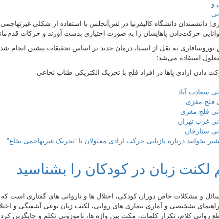
ی| دانشمندان دانشگاه کالیفرنیا در لس‌آنجلس با استفاده از شکلی غیرتهاجمی 
انایی حرکت‌دادن پاهایشان را به صورت اختیاری بدست آورند و حرکات قدم‌مانند
نوروسافاری به نقل از ایسنا، درمان جدید بر اساس تحقیقات پیشین انجام شد که
معلول استفاده می‌شد:
ت دادن ارادی پاها در افراد فلج با تحریک الکتریکی‌ طناب نخاعی
نی سعادت آباد
ی فلج مغزی
نی فلج مغزی
نی غرب تهران
نی ستارخان
شتر بخوانید
درباره بازیابی حرکت ارادی معلولان با “تحریک غیرتهاجمی نخاع”
 لکنت زبان در کودکان را بشناسید
ائل و مشکلات خاص دوران کودکی، اختلال ها و ناروانی های گفتاری است که از 
اهنمای تشخیصی و آماری بیماری های روانی، لکنت زبان نوعی آشفتگی و اخت
ع روانی کلام، تکرار کلمات، مکث بین واژه ها، ناموزونی تکلم و جایگزین کرد