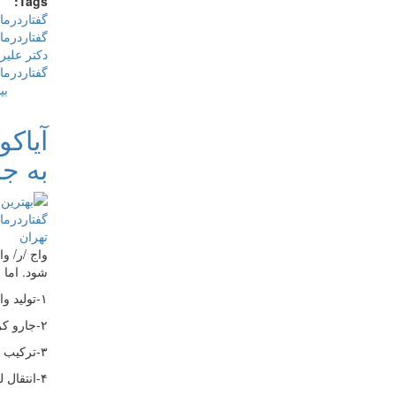
Tags:
گفتاردرما
گفتاردرما
دکتر علی
گفتاردرما
بی
آیاکو
به ج
واج /ر/ و
شود. اما 
۱-تولید واج/ز/
۲-جارو کردن سقف دهان از جلو به عقب
۳-ترکیب تولید واج/ز/ و بلافاصله جارو کردن سقف دهان
۴-انتقال لرزش واج /ز/ به زبان در حین جارو کردن