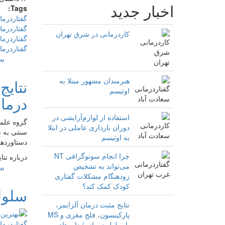
اخبار جدید
Tags:
گفتاردرما
گفتاردرما
کاردرمانی در شرق تهران
گفتاردرما
گفتاردرما
بی
هنرمندان مشهور مبتلا به
اوتیسم
درمان
استفاده از لوازم‌آرایشی در
گروه علم
دوران بارداری عاملی در ابتلا
سنتی به ن
به اوتیسم
دستاوردها
چرا انجام سونوگرافی NT
درباره نت
می‌تواند به تشخیص
بی
زودهنگام مشکلات گفتاری
کودک کمک کند؟
سلوله
نتایج مثبت درمان آلزایمر،
پارکینسون، فلج مغزی و MS
با سلول درمانی/ داروهای