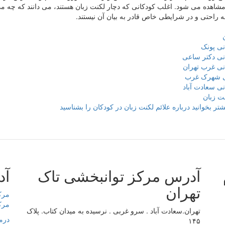
مشاهده می شود. اغلب کودکانی که دچار لکنت زبان هستند، می دانند که چه می خو
به راحتی و در شرایطی خاص قادر به بیان آن نیستند.
نی پونک
نی دکتر ساعی
نی غرب تهران
ی شهرک غرب
نی سعادت آباد
ت زبان
شتر بخوانید
درباره علائم لکنت زبان در کودکان را بشناسید
آدرس مرکز توانبخشی تاک
آد
تهران
مرک
مرک
تهران.سعادت آباد . سرو غربی . نرسیده به میدان کتاب. پلاک
درم
۱۴۵