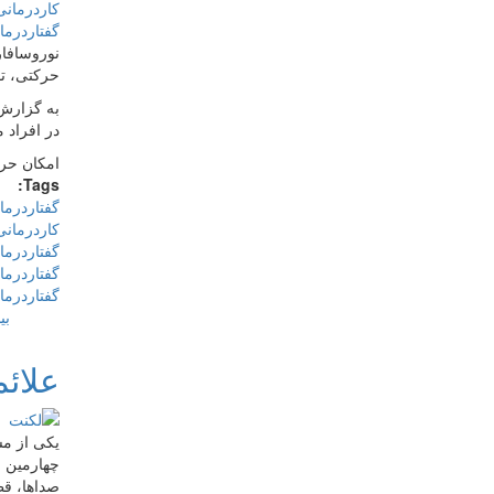
نوروسافار
حرکتی، تو
به گزارش 
در افراد 
امکان حرک
Tags:
گفتاردرما
کاردرمان
گفتاردرما
گفتاردرما
گفتاردرما
بی
علائم
یکی از مس
چهارمین ر
صداها، قط