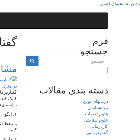
رفتن به محتوای اصلی
گفتا
فرم
جستجو
مشاوره گف
جستجو
دسته بندی مقالات
گفتاردرما
درمانهای نوین
توانمندی‌
روانشناسی
علوم اعصاب
۱. الگوی گفتاری خوبی برای کودک باشید
علوم شناختی
با تلفظ ا
کاردرمانی
کنید.
گفتاردرمانی
۲. داستان‌گویی هدفمند