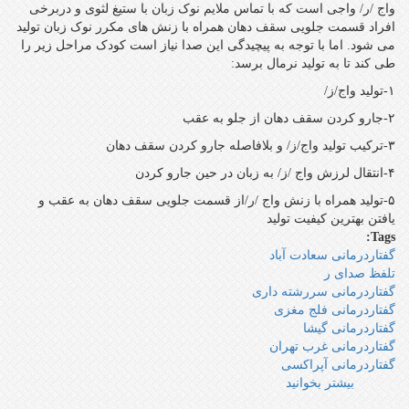
واج /ر/ واجی است که با تماس ملایم نوک زبان با ستیغ لثوی و دربرخی
افراد قسمت جلویی سقف دهان همراه با زنش های مکرر نوک زبان تولید
می شود. اما با توجه به پیچیدگی این صدا نیاز است کودک مراحل زیر را
طی کند تا به تولید نرمال برسد:
۱-تولید واج/ز/
۲-جارو کردن سقف دهان از جلو به عقب
۳-ترکیب تولید واج/ز/ و بلافاصله جارو کردن سقف دهان
۴-انتقال لرزش واج /ز/ به زبان در حین جارو کردن
۵-تولید همراه با زنش واج /ر/از قسمت جلویی سقف دهان به عقب و
یافتن بهترین کیفیت تولید
Tags:
گفتاردرمانی سعادت آباد
تلفظ صدای ر
گفتاردرمانی سررشته داری
گفتاردرمانی فلج مغزی
گفتاردرمانی گیشا
گفتاردرمانی غرب تهران
گفتاردرمانی آپراکسی
بیشتر بخوانید
درباره
آیاکودکی