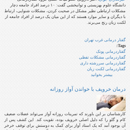
دانشگاه علوم بهزیستی و توانبخشی گفت: ۱۰ درصد افراد جامعه دچار
مشکلات ارتباطی نظیر مشکل در صحبت کردن، مشکلات شنوایی، ارتباط
با دیگران و سایر موارد هستند که از این میان یک درصد از افراد جامعه از
لکنت زبان رنج می‌برند.
گفتار درمانی غرب تهران
Tags:
گفتاردرمانی پونک
گفتاردرمانی مشکلات تفظی
گفتاردرمانی سررشته داری
گفتاردرمانی لکنت زبان
بیشتر بخوانید
درباره
گفتار‌درمانی
راهی
درمان خروپف با خواندن آواز روزانه
برای
جراحی‌های
غیر‌ضروری/
۱۰
کارشناسان بر این باورند که تمرینات روزانه آواز می‌تواند عضلات ضعیف
درصد
کام و گلو را که دلیل اصلی خروپف بوده، تقویت کند. این کشف پس از
جامعه
آن بوجود آمد که یک استاد آواز برای کمک به دوستش برای توقف خرخر
به