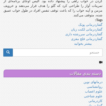
کردن در خواب راهی را پیشنهاد داده بود. آلیس اوجای برنامه‌ای از
اختلال‌های
تمرینات آواز را طراحی کرد که گلو را هدف قرار می‌دهند و خروپف
ارتباطی
مزمن و آپنه خواب را که باعث توقف تنفس افراد در طول خواب عمیق
دچار
شده، متوقف می‌کنند.
می‌شوند
Tags:
گفتاردرمانى پونک
گفتاردرمانی لکنت زبان
گفتاردرمانی سررشته داری
گفتاردرمانی فلج مغزی
بیشتر بخوانید
درباره
درمان
فرم
خروپف
جستجو
با
جستجو
خواندن
آواز
روزانه
دسته بندی مقالات
درمانهای نوین
روانشناسی
علوم اعصاب
علوم شناختی
کاردرمانی
گفتاردرمانی