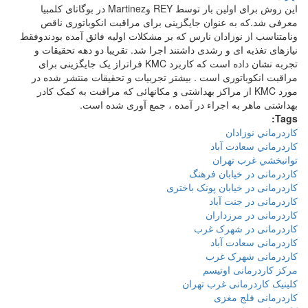
این روش برای اولین بار توسط REY وMartinez در بوگاتای کلمبیا
معرفی شد.که به عنوان جایگزینی برای مراقبت انکوباتوری ناقص
ونامتناسب از نوزادان نارس که بر مشکلات اولیه فائق آمده بودندوفقط
نیازهای تغذیه ای و رشدی داشتند اجرا شد. تقریبا دو دهه تحقیقات و
تجربه نشان داده است که کاربرد KMC فراتراز یک جایگزینی برای
مراقبت انکوباتوری است . بیشتر تجربیات و تحقیقات منتشر شده در
مورد KMC از مراکز بهداشتی و مکانهائی که مراقبت به کمک کادر
بهداشتی ماهر به اجراء در آمده ، جمع آوری شده است.
Tags:
كاردرماني نوزادان
كاردرماني سعادت آباد
توانبخشي غرب تهران
کاردرمانی در خیابان فرهنگ
کاردرمانی در خیابان پونک باختری
کاردرمانی در جنت آباد
کاردرمانی در مرزداران
کاردرمانی در شهرک غرب
کاردرمانی سعادت آباد
کاردرمانی شهرک غرب
مرکز کاردرمانی اوتیسم
کلینیک کاردرمانی غرب تهران
کاردرمانی فلج مغزی