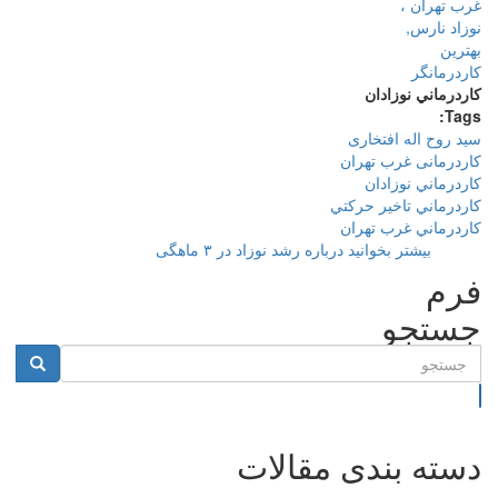
كاردرماني
نوزادان
Tags:
سید روح اله افتخاری
کاردرمانی غرب تهران
كاردرماني نوزادان
كاردرماني تاخير حركتي
كاردرماني غرب تهران
بیشتر بخوانید
درباره رشد نوزاد در ۳ ماهگی
فرم
جستجو
جستجو
دسته بندی مقالات