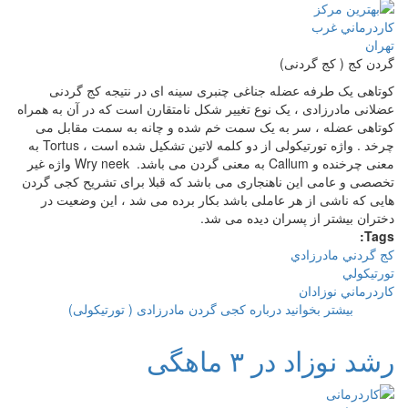
گردن کج ( کج گردنی)
کوتاهی یک طرفه عضله جناغی چنبری سینه ای در نتیجه کج گردنی
عضلانی مادرزادی ، یک نوع تغییر شکل نامتقارن است که در آن به همراه
کوتاهی عضله ، سر به یک سمت خم شده و چانه به سمت مقابل می
چرخد . واژه تورتیکولی از دو کلمه لاتین تشکیل شده است ، Tortus به
معنی چرخنده و Callum به معنی گردن می باشد. Wry neek واژه غیر
تخصصی و عامی این ناهنجاری می باشد که قبلا برای تشریح کجی گردن
هایی که ناشی از هر عاملی باشد بکار برده می شد ، این وضعیت در
دختران بیشتر از پسران دیده می شد.
Tags:
كج گردني مادرزادي
تورتيكولي
كاردرماني نوزادان
بیشتر بخوانید
درباره کجی گردن مادرزادی ( تورتیکولی)
رشد نوزاد در ۳ ماهگی