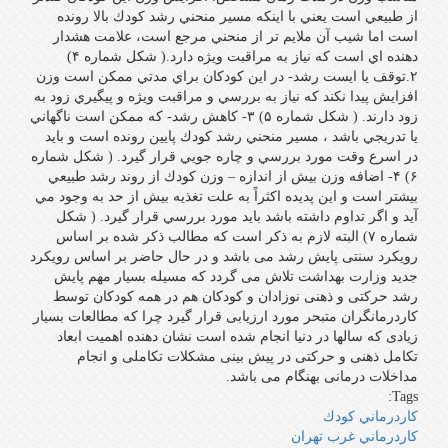
از طبيعي است يعني با اينكه مسير منحني رشد كودك بالا رونده
است اما شيب آن ملايم تر از منحني مرجع است، علامت هشدار
دهنده اي است كه نياز به مراقبت ويژه دارد.( شكل شماره ۴)
۲.توقف يا ايست رشد- در اين كودكان براي مدتي ممكن است وزن
افزايش پيدا نكند كه نياز به بررسي و مراقبت ويژه و پيگيري زود به
زود دارند. ( شكل شماره ۵) ۳- كاهش رشد- كه ممكن است ناگهاني
يا تدريجي باشد ، مسير منحني رشد كودك پايين رونده است و بايد
در اسرع وقت مورد بررسي و چاره جويي قرار گيرد. ( شكل شماره
۶) ۴- اضافه وزن بيش از اندازه – وزن كودك از روند رشد طبيعي
بيشتر است و اين پديده اكثراً به علت تغذيه بيش از حد به وجود مي
آيد و اگر تداوم داشته باشد بايد مورد بررسي قرار گيرد. ( شكل
شماره ۷) البته لازم به ذکر است که مطالب ذکر شده بر اساس
رویکرد سنتی پایش رشد می باشد و در حال حاضر بر اساس رویکرد
جدید وزارت بهداشت تلاش می گردد که مسیله بسیار مهم پایش
رشد حرکتی و ذهنی نوزادان و کودکان هم در همه کودکان توسط
کاردرمانگران متبحر مورد ارزیابی قرار گیرد چرا که مطالعات بسیار
زیادی که سالها در دنیا انجام شده است نشان دهنده اهمیت ابعاد
تکامل ذهنی و حرکتی در پیش بینی مشکلات تکاملی و انجام
مداخلات درمانی بهنگام می باشد.
Tags:
كاردرماني كودك
كاردرماني غرب تهران