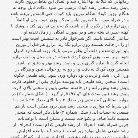
زمانهايي كه قبلاً به آنها اشاره شد و اتصال اين نقاط برروي كارت
پايش رشد منحني رشد كودك ترسيم مي شود. نكات قابل توجه به
هنگام توزين كودك هنگام توزين، بايد كودك حتي المقدور برهنه باشد
و در غيراينصورت با كمترين لباس ممكن وزن شود ، بدن او كاملاً‌
روي ترازو قرار بگيرد، آرام باشد، گريه و بي قراري نكند ، پوشك يا
كهنه خيس نداشته باشد و در صورت امكان از زمان تغذيه او ،
ساعتي گذشته باشد. اگر شيرخوار قادر به نشستن است بهتر است
او را در حالت نشسته روي ترازو بگذارند. ترازو هم قبل از توزين
بايد ميزان شده و دقت آن بطور مرتب با يك وزنه استاندارد كنترل
شود. بهتر است وزن كردن كودك هميشه در يك محل و با يك ترازو
انجام گيرد تا اندازه گيري وزن و پايش رشد بهتر و دقيق تر باشد.
همچنين وزن كودك به دقت و از رو به رو خوانده شود و هرگاه در
وزن كردن شك و ترديدي بود دوباره وزن شود. رشد طبيعي چگونه
است؟ منحني رشد طبيعي بايد پيوسته موازي يكي از خطوط كارت
پايش رشد پيش رفته و در فاصله منحني پايين و منحني بالاي كارت
پايش رشد (‌بين صدك هاي ۳و ۹۷) قرار گيرد . ( شكل شماره ۲)‌ در
موارد استثنايي كه منحني زير صدك ۳ و يا بالاي صدك ۹۷ باشد ، با
اين شرط كه موازي يا منحني رشد پيش برود ممكن است باز هم
طبيعي به حساب آيد. ( شكل شماره ۳)‌ قابل ذكر است كه منحني
هميشه كاملاً صاف و يكنواخت نيست و ممكن است با نواسانات
جزيي همراه باشد. انحراف از رشد طبيعي كدام است؟ انحراف از
رشد طبيعي شامل موارد زير است: ۱.رشد كند ،‌يا عدم افزايش
مناسب وزن در مدت زمان مشخص. افزايش وزن اين كودكان كندتر