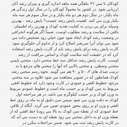
كودكان تا سن ۳۶ ماهگي همه ماهه اندازه گيري و ميزان رشد آنان
ارزيابي شود. در كشور ما معمولاً كودكان را در سال اول زندگي هر
ماه يكبار، در سال دوم هر دو ماه يكبار و در سال سوم هر سه ماه
يكبار وزن مي كنند. اهميت پايش رشد چيست؟ پايش رشد ، بهترين
وسيله براي پي بردن به كفايت تغذيه كودك و بهترين راه اطمينان
يافتن از سلامت و رشد مطلوب اوست. ضمناً اگر هرگونه انحرافي
در وضعيت رشد كودك ايجاد شود چون خيلي زود تشخيص داده مي
شود مي توان آنرا سريعتر اصلاح كرد و از تداوم آن جلوگيري نمود.
كارت پايش رشد براي پايش رشد بايد از كارت پايش رشد استفاده
كرد كه در حقيقت آينه سلامت كودك و اساس مراقبت از رشد
اوست. كارت پايش رشد حداقل سه خط منحني دارد، منحني پاييني
منحني وسطي، و منحني بالايي كه آنها را منحني هاي مرجع يا به
ترتيب صدك هاي ۳، ۵۰ و ۹۰ هم مي گويند. نحوه رسم منحني رشد
كودك همانطور كه در تصوير مشاهده مي شود علاوه بر سه منحني
مرجع، خطوط افقي و عمودي در كارت وجود دارد كه خطوط افقي
مربوط به سن كودك و بر حسب ماه است و خطوط عمودي مربوط
به وزن كودك و بر حسب كيلوگرم مي باشد. در هر مراجعه اول
كودك به دقت وزن مي شود سپس سن دقيق او به ماه بر روي خط
افقي و وزن او بر روي محور عمودي تعيين مي گردد. آنگاه از تلاقي
خط عمودي كه از نقطه سن كودك به بالا مي رودبا خط افقي كه از
نقطه وزن او به داخل منحني مي رود نقطه اي به دست مي آيد كه
در كارت پايش رشد ثبت مي شود. ضمن مراجعات مكرر در