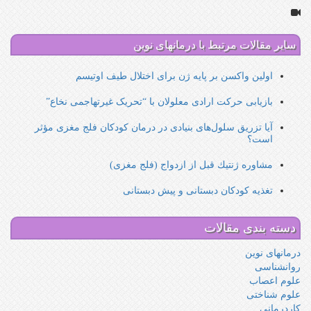
جستجو
سایر مقالات مرتبط با درمانهای نوین
اولین واکسن بر پایه ژن برای اختلال طیف اوتیسم
بازیابی حرکت ارادی معلولان با “تحریک غیرتهاجمی نخاع”
آيا تزريق سلول‌های بنيادی در درمان کودکان فلج مغزی مؤثر
است؟
مشاوره ژنتيك قبل از ازدواج (فلج مغزی)
تغذیه کودکان دبستانی و پیش دبستانی
دسته بندی مقالات
درمانهای نوین
روانشناسی
علوم اعصاب
علوم شناختی
کاردرمانی