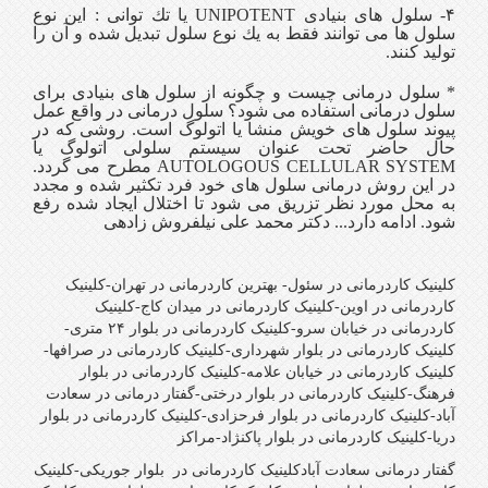
۴- سلول های بنیادی UNIPOTENT یا تك توانی : این نوع
سلول ها می توانند فقط به یك نوع سلول تبدیل شده و آن را
تولید كنند.
* سلول درمانی چیست و چگونه از سلول های بنیادی برای
سلول درمانی استفاده می شود؟ سلول درمانی در واقع عمل
پیوند سلول های خویش منشا یا اتولوگ است. روشی كه در
حال حاضر تحت عنوان سیستم سلولی اتولوگ یا
AUTOLOGOUS CELLULAR SYSTEM مطرح می گردد.
در این روش درمانی سلول های خود فرد تكثیر شده و مجدد
به محل مورد نظر تزریق می شود تا اختلال ایجاد شده رفع
شود. ادامه دارد... دکتر محمد علی نیلفروش زادهی
کلینیک کاردرمانی در سئول- بهترین کاردرمانی در تهران-کلینیک
کاردرمانی در اوین-کلینیک کاردرمانی در میدان کاج-کلینیک
کاردرمانی در خیابان سرو-کلینیک کاردرمانی در بلوار ۲۴ متری-
کلینیک کاردرمانی در بلوار شهرداری-کلینیک کاردرمانی در صرافها-
کلینیک کاردرمانی در خیابان علامه-کلینیک کاردرمانی در بلوار
فرهنگ-کلینیک کاردرمانی در بلوار درختی-گفتار درمانی در سعادت
آباد-کلینیک کاردرمانی در بلوار فرحزادی-کلینیک کاردرمانی در بلوار
دریا-کلینیک کاردرمانی در بلوار پاکنژاد-مراکز
گفتار درمانی سعادت آبادکلینیک کاردرمانی در بلوار جوریکی-کلینیک