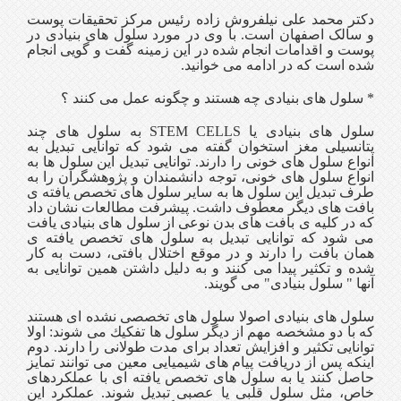
دكتر محمد علی نیلفروش زاده رئیس مركز تحقیقات پوست
و سالک اصفهان است. با وی در مورد سلول های بنیادی در
پوست و اقدامات انجام شده در این زمینه گفت و گویی انجام
شده است كه در ادامه می خوانید.
* سلول های بنیادی چه هستند و چگونه عمل می كنند ؟
سلول های بنیادی یا STEM CELLS به سلول های چند
پتانسیلی مغز استخوان گفته می شود كه توانایی تبدیل به
انواع سلول های خونی را دارند. توانایی تبدیل این سلول ها به
انواع سلول های خونی، توجه دانشمندان و پژوهشگران را به
طرف تبدیل این سلول ها به سایر سلول های تخصص یافته ی
بافت های دیگر معطوف داشت. پیشرفت مطالعات نشان داد
كه در كلیه ی بافت های بدن نوعی از سلول های بنیادی یافت
می شود كه توانایی تبدیل به سلول های تخصص یافته ی
همان بافت را دارند و در موقع اختلال بافتی، دست به كار
شده و تكثیر پیدا می كنند و به دلیل داشتن همین توانایی به
آنها " سلول بنیادی" می گویند.
سلول های بنیادی اصولا سلول های تخصصی نشده ای هستند
كه با دو مشخصه مهم از دیگر سلول ها تفكیك می شوند: اولا
توانایی تكثیر و افزایش تعداد برای مدت طولانی را دارند. دوم
اینکه پس از دریافت پیام های شیمیایی معین می توانند تمایز
حاصل كنند یا به سلول های تخصص یافته ای با عملكردهای
خاص، مثل سلول قلبی یا عصبی تبدیل شوند. عملكرد این