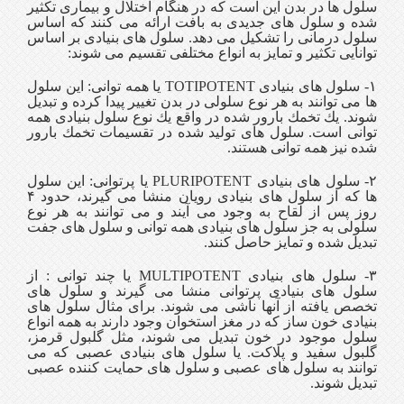
سلول ها در بدن این است كه در هنگام اختلال و بیماری تكثیر
شده و سلول های جدیدی به بافت ارائه می كنند كه اساس
سلول درمانی را تشكیل می دهد. سلول های بنیادی بر اساس
توانایی تكثیر و تمایز به انواع مختلفی تقسیم می شوند:
۱- سلول های بنیادی TOTIPOTENT یا همه توانی: این سلول
ها می توانند به هر نوع سلولی در بدن تغییر پیدا كرده و تبدیل
شوند. یك تخمك بارور شده در واقع یك نوع سلول بنیادی همه
توانی است. سلول های تولید شده در تقسیمات تخمك بارور
شده نیز همه توانی هستند.
۲- سلول های بنیادی PLURIPOTENT یا پرتوانی: این سلول
ها كه از سلول های بنیادی رویان منشا می گیرند، حدود ۴
روز پس از لقاح به وجود می آیند و می توانند به هر نوع
سلولی به جز سلول های بنیادی همه توانی و سلول های جفت
تبدیل شده و تمایز حاصل كنند.
۳- سلول های بنیادی MULTIPOTENT یا چند توانی : از
سلول های بنیادی پرتوانی منشا می گیرند و سلول های
تخصص یافته از آنها ناشی می شوند. برای مثال سلول های
بنیادی خون ساز كه در مغز استخوان وجود دارند به همه انواع
سلول موجود در خون تبدیل می شوند، مثل گلبول قرمز،
گلبول سفید و پلاكت. یا سلول های بنیادی عصبی كه می
توانند به سلول های عصبی و سلول های حمایت كننده عصبی
تبدیل شوند.