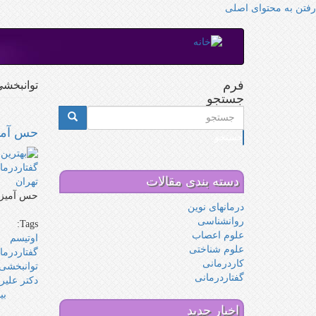
رفتن به محتوای اصلی
فرم
توانبخش
جستجو
حس آمی
جستجو
دسته بندی مقالات
حس آمیزی
درمانهای نوین
روانشناسی
Tags:
علوم اعصاب
اوتیسم
علوم شناختی
گفتاردرما
کاردرمانی
توانبخشی
گفتاردرمانی
دکتر علی
بی
اخبار جدید