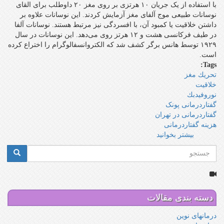
با استفاده از یک جریان ۱۰ هرتزی بر روی مغز ۲۰ داوطلب برای القای
نوسانات طبیعی موج آلفای مغز آزمایش کردند. این نوسانات علاوه بر
داشتن خلاقیت یا کمبود آن، با افسردگی نیز مرتبط هستند. نوسانات آلفا
در طیف فرکانسی هشت و ۱۲ هرتز روی می‌دهد. این نوسانات در سال
۱۹۲۹ توسط هانس برگر کشف شد که الکتروانسفالوگرام را اختراع کرده
است.
Tags:
تحريك مغز
خلاقيت
نوروفيدبك
گفتاردرمانی پونک
گفتاردرمانی در تهران
هزینه گفتاردرمانی
بیشتر بخوانید
درباره
افزایش
فرم
خلاقیت
جستجو
با
جستجو
تحریک
الکتریکی
مغز
دسته بندی مقالات
درمانهای نوین