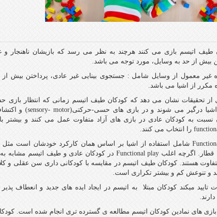
 طيف اتيسم بازی می کنند هرچند به نظر می رسد که بازیشان ناهنجار و غي
ن بیش از حد به وسایل، مورد توجه می باشد.
ه غیر معمول از وسایل شامل : جستجوی بینایی غیر عادی، پرداختن بیش از ح
 مکرر از اشیا می باشد.
 از تحقیقات نشان می دهد که کودکان طيف اتيسم زمانی که انتظار بازی 
حسی اشیا درگیر می 
Functional play شامل استفاده از اشیا بر اساس همان کارکرد خودشان اس
کشیدن قطار. اگرچه اغلب Functional play در کودکان عاد
تفاوت هستند. کودکان طيف اتيسم در مقايسه با کودکانی داری سن عقلی و کل
ند و تنوعش کم و بیشتر تکراری است.
ت تایید میکند کودکان مبتلا به اتيسم در ایجاد ایده های جدید و انعطاف پ
ارند.
 بازی های نمادین کودکان اتيسم مطالعه ی گسترده تری انجام شده است. کودکا