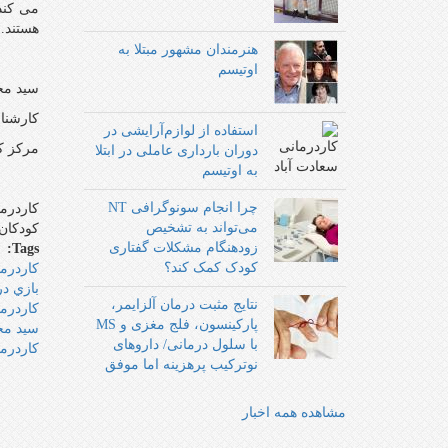
هستند.
هنرمندان مشهور مبتلا به
اوتیسم
سيد م
كارشنا
استفاده از لوازم‌آرایشی در
مركز كا
دوران بارداری عاملی در ابتلا
به اوتیسم
چرا انجام سونوگرافی NT
كاردرم
می‌تواند به تشخیص
كودكان,
زودهنگام مشکلات گفتاری
Tags:
کودک کمک کند؟
كاردرما
بازي د
نتایج مثبت درمان آلزایمر،
كاردرم
پارکینسون، فلج مغزی و MS
سيد م
با سلول درمانی/ داروهای
كاردرم
نوترکیب پرهزینه اما موفق‌‌
مشاهده همه اخبار