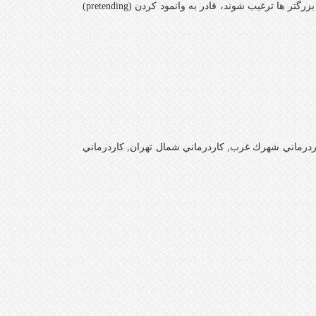
می کند و وقت کمی را در این بازی ها می گذراند، با این حال این کودکان اگر توسط بزرگتر ها ترغیب شوند، قادر به وانمود کردن (pretending)
كاردرماني شهرك غرب, كاردرماني شمال تهران, كاردرماني