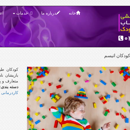
خانه
درباره ما
خدمات
اع
كودكان اتيسم
کودکان طي
بازیشان نا
متعارف و پ
دسته بندی:
کاردرمانی