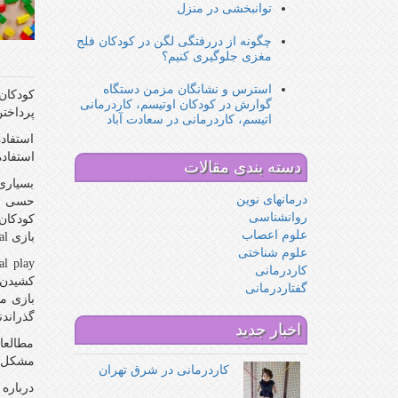
توانبخشی در منزل
چگونه از دررفتگی لگن در کودکان فلج
مغزی جلوگیری کنیم؟
استرس و نشانگان مزمن دستگاه
کودکان
گوارش در کودکان اوتیسم، کاردرمانی
پرداخت
اتیسم، کاردرمانی در سعادت آباد
استفاد
استفاده
دسته بندی مقالات
بسیاری
درمانهای نوین
روانشناسی
علوم اعصاب
بازی functional را انتخاب می کنند.
علوم شناختی
کاردرمانی
گفتاردرمانی
بازی م
گذراند
اخبار جدید
مطالعا
مشکل د
کاردرمانی در شرق تهران
درباره