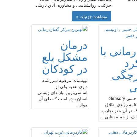
حركتى، روانشناسى و مشاوره، اتاق تاريك،
مشاهده جزئیات »
درمان
رمانی با
مشکل بلع
رد
در کودکان
رچگی
نویسنده: مرضیه سررشته
داری تغذیه یکی از
اساسی‌ترین نیاز های زیستی
یکپارچگی حسی Sensory
انسان بوده است که طی آن
Integration به روندی اطلاق
مواد...
ه در آن مغز تجارب
 از جمله بینایی...