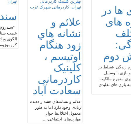
 ها در
سند
ه هاى
علائم و
"سندروم ر
لف
نشانه هاي
عصب شناخت
الگوي وراث
گى:
زود هنگام
كروموزوم جنسي x
 دوم
اوتيسم ،
کلینیک
 زندگى -تسلط بر
و بازى با وسايل
کاردرمانی
رى مفهوم مالكيت
ه بازى هاى تقليدى
سعادت آباد
علائم و نشانه‌های هشدار دهنده
زیادی وجود دارد اما به طور
معمول اختلال‌ها حول
مهارت‌های اجتماعی،...