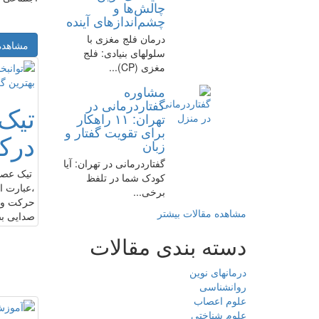
چالش‌ها و
چشم‌اندازهای آینده
درمان فلج مغزی با
مشاهده
سلولهای بنیادی: فلج
مغزی (CP)...
مشاوره
گفتاردرمانی در
تیک
تهران: ۱۱ راهکار
برای تقویت گفتار و
درکو
زبان
گفتاردرمانی در تهران: آیا
تیک عصب
کودک شما در تلفظ
،عبارت ا
برخی...
حرکت و ر
مشاهده مقالات بیشتر
صدایی ب
دسته بندی مقالات
درمانهای نوین
روانشناسی
علوم اعصاب
علوم شناختی