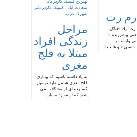
رم رت
مراحل
ت" يك اختلال
ي پيشرونده با
زندگی افراد
تي وابسته به
 و غالب (...
مبتلا به فلج
مغزی
به یاد داشته باشیم که بیماری
فلج مغزی شامل طیف بسیار
گسترده ای از مشکلات می
شود که از موارد بسیار...