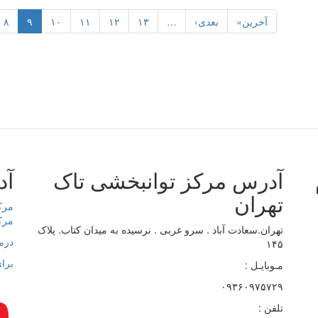
آخرین»
بعدی›
…
۱۳
۱۲
۱۱
۱۰
۹
۸
آدرس مرکز توانبخشی تاک
آد
تهران
مرک
مرک
تهران.سعادت آباد . سرو غربی . نرسیده به میدان کتاب. پلاک
درم
۱۴۵
برای
مـوبایـل :
۰۹۳۶۰۹۷۵۷۲۹
تلفن :