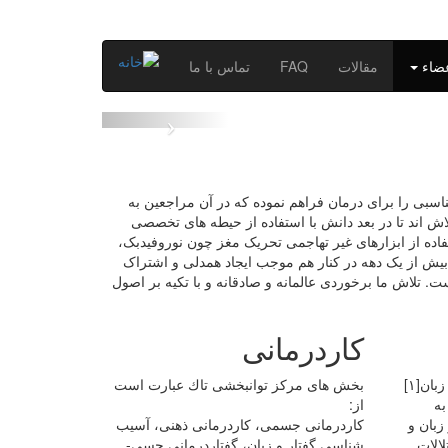
ضاء
مقالات
FAQ
تماس با ما
اسبی را برای درمان فراهم نموده که در آن مراجعین به
 اند تا در بعد دانش با استفاده از حیطه های تخصصی
فاده از ابزارهای غیر تهاجمی تحریک مغز چون نوروفیدبک،
یش از یک دهه در کنار هم موجب ایجاد همدلی و اشتراک
. تلاش ما برخوردی عالمانه و صادقانه و با تکیه بر اصول
کاردرمانی
گفتاردرمانی یا آسیب‌شناسی گفتار و زبان[۱]
بخش هاى مركز توانبخشى تاك عبارت است
به
از:
زبان و
كاردرمانى جسمى، كاردرمانى ذهنى، آسيب
الات
شناسى گفتار و زبان، گفتاردرمانى حسى-