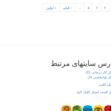
۷
۶
۵
…
‹ قبلی
« اولین
رس سایتهای مرتبط
ز کار درمانی تاک
ز توانبخشی تاك
ان لکنت
 کسب امتیاز کلیک کنید