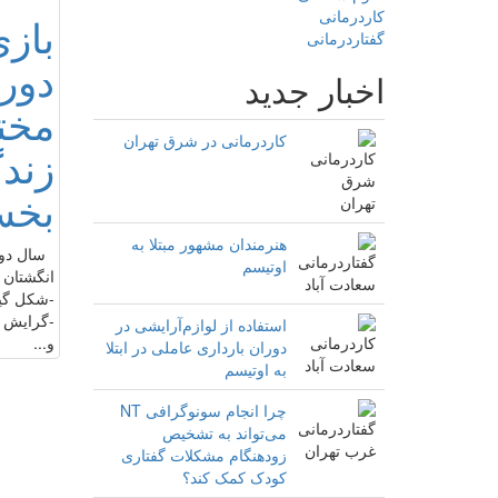
کاردرمانی
بازى
گفتاردرمانی
دور
اخبار جدید
مخت
کاردرمانی در شرق تهران
زند
بخش
هنرمندان مشهور مبتلا به
سال دوم
اوتیسم
انگشتان 
-شكل گي
-گرايش ب
استفاده از لوازم‌آرایشی در
و...
دوران بارداری عاملی در ابتلا
به اوتیسم
چرا انجام سونوگرافی NT
می‌تواند به تشخیص
زودهنگام مشکلات گفتاری
کودک کمک کند؟