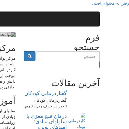
رفتن به محتوای اصلی
فرم
جستجو
مرکز
مرکز توان
سمت استقل
جستجو
کاردرمانی
موجب ارتق
آخرین مقالات
دانش و هم
اخلاقی پ
گفتاردرمانی کودکان
آمو
گفتاردرمانی کودکان
تأخیر در حرف زدن، نامفهوم ...
سالهای او
درمان فلج مغزی با
زیادی از 
سلولهای بنیادی:
روانشناس
امیدهای نوین،
اجتماعی ه