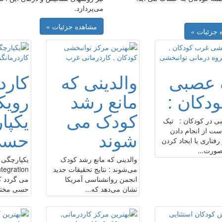
می‌پردازد.
مشاهده جزئیات »
 جزئیات »
 عصبی
والدینی که
کارد
دکان :
مانع رشد
رویک
کودک می
یکپا
ی در کودکان : تیک
ست از انجام دادن
شوند
حسی
فتاری یا ایجاد کردن
صورت...
والدینی که مانع رشد کودک
می‌شوند : نتایج تحقیقات جدید
انجمن روانشناسی آمریکا
می گردد ک
نشان می‌دهد که...
حسی مختلف